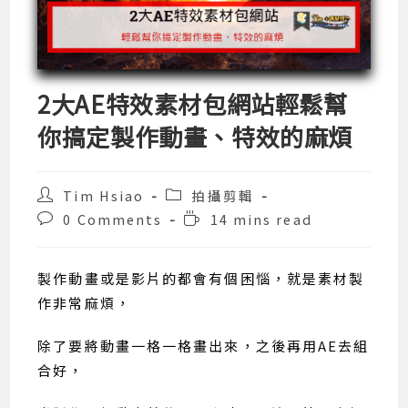
2大AE特效素材包網站輕鬆幫
你搞定製作動畫、特效的麻煩
Post
Post
Tim Hsiao
拍攝剪輯
author:
category:
Post
Reading
0 Comments
14 mins read
comments:
time:
製作動畫或是影片的都會有個困惱，就是素材製
作非常麻煩，
除了要將動畫一格一格畫出來，之後再用AE去組
合好，