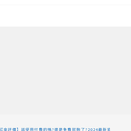
a小紅傘評價】該使用付費的嗎?還是免費就夠了?2024最新資訊這篇告