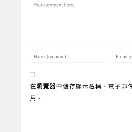
Comment
Enter
Enter
your
your
name
email
or
address
在
瀏覽器
中儲存顯示名稱、電子郵
username
to
to
comme
用。
comment