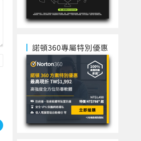
諾頓360專屬特別優惠
使