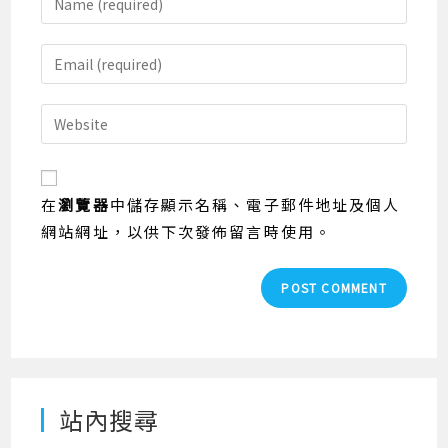
your
name
Enter
or
your
username
email
Enter
to
address
your
comment
to
website
comment
URL
在
瀏覽器
中儲存顯示名稱、電子郵件地址及個人
(optional)
網站網址，以供下次發佈留言時使用。
站內搜尋