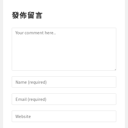
發佈留言
Comment
Enter
your
name
Enter
or
your
username
email
Enter
to
address
your
comment
to