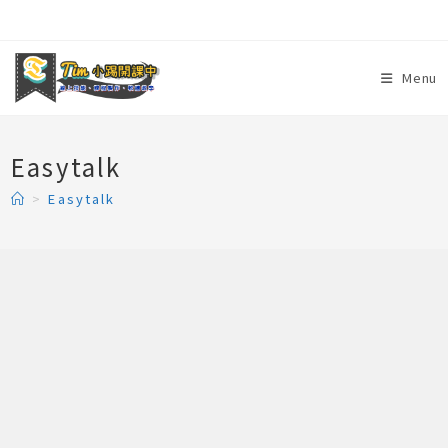
Skip
to
content
Menu
Easytalk
>
Easytalk