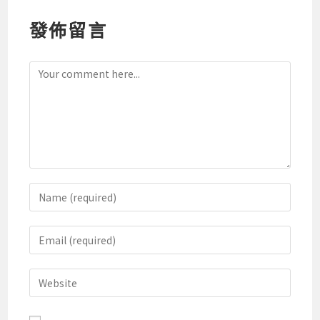
發佈留言
Comment
Enter
your
name
Enter
or
your
username
email
Enter
to
address
your
comment
to
website