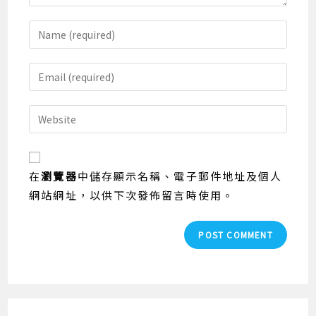
Enter
your
name
Enter
or
your
username
email
Enter
to
address
your
comment
to
website
comment
URL
在
瀏覽器
中儲存顯示名稱、電子郵件地址及個人
(optional)
網站網址，以供下次發佈留言時使用。