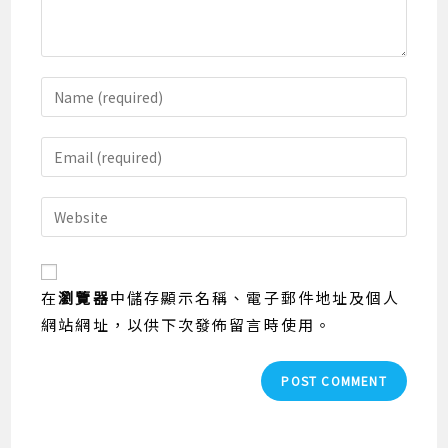
Enter
your
name
Enter
or
your
username
email
Enter
to
address
your
comment
to
website
comment
URL
在
瀏覽器
中儲存顯示名稱、電子郵件地址及個人
(optional)
網站網址，以供下次發佈留言時使用。