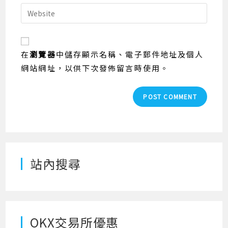
email
Enter
to
address
your
comment
to
website
comment
URL
在
瀏覽器
中儲存顯示名稱、電子郵件地址及個人
(optional)
網站網址，以供下次發佈留言時使用。
站內搜尋
OKX交易所優惠