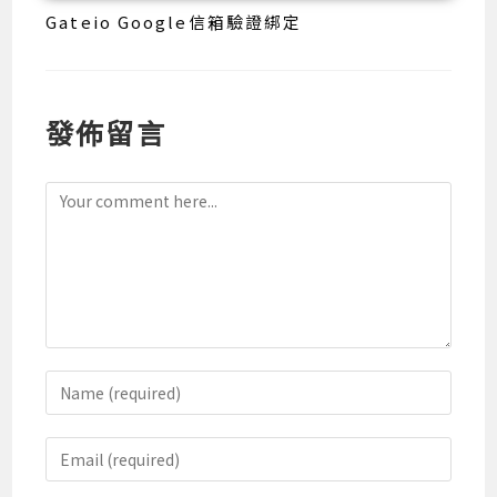
Gateio Google信箱驗證綁定
發佈留言
Comment
Enter
your
name
Enter
or
your
username