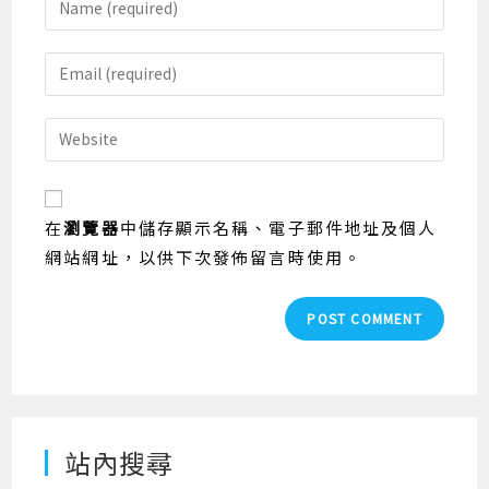
your
name
Enter
or
your
username
email
Enter
to
address
your
comment
to
website
comment
URL
在
瀏覽器
中儲存顯示名稱、電子郵件地址及個人
(optional)
網站網址，以供下次發佈留言時使用。
站內搜尋