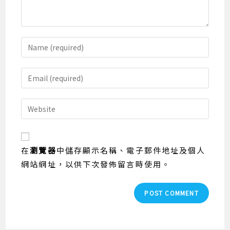
Enter
your
name
Enter
or
your
username
email
Enter
to
address
your
comment
to
website
comment
URL
在
瀏覽器
中儲存顯示名稱、電子郵件地址及個人
(optional)
網站網址，以供下次發佈留言時使用。