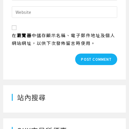
username
email
Enter
to
address
your
comment
to
website
comment
URL
在
瀏覽器
中儲存顯示名稱、電子郵件地址及個人
(optional)
網站網址，以供下次發佈留言時使用。
站內搜尋