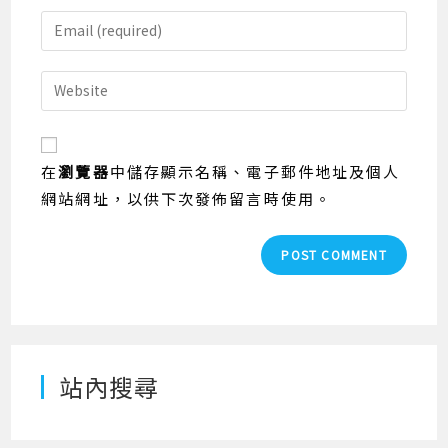
name
Enter
or
your
username
email
Enter
to
address
your
comment
to
website
comment
URL
在
瀏覽器
中儲存顯示名稱、電子郵件地址及個人
(optional)
網站網址，以供下次發佈留言時使用。
站內搜尋