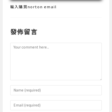
輸入購買norton email
發佈留言
Comment
Enter
your
name
Enter
or
your