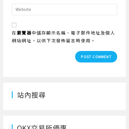
username
email
Enter
to
address
your
comment
to
website
comment
URL
在
瀏覽器
中儲存顯示名稱、電子郵件地址及個人
(optional)
網站網址，以供下次發佈留言時使用。
站內搜尋
OKX交易所優惠