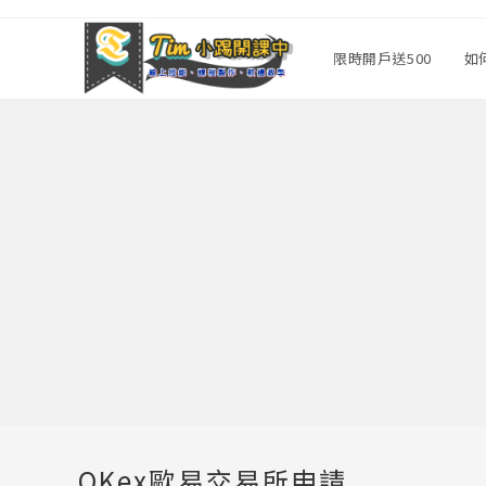
Skip
to
限時開戶送500
如
content
OKex歐易交易所申請