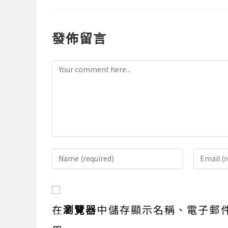
發佈留言
Comment
Enter
Enter
your
your
name
email
or
address
在
瀏覽器
中儲存顯示名稱、電子郵
username
to
to
comme