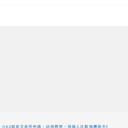
>
OKX歐易交易所申請、註冊教學，我個人比較推薦新手的理財工