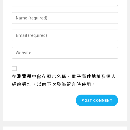
Enter
your
name
Enter
or
your
username
email
Enter
to
address
your
comment
to
website
comment
URL
在
瀏覽器
中儲存顯示名稱、電子郵件地址及個人
(optional)
網站網址，以供下次發佈留言時使用。