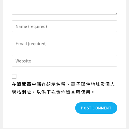
Enter
your
name
Enter
or
your
username
email
Enter
to
address
your
comment
to
website
comment
URL
在
瀏覽器
中儲存顯示名稱、電子郵件地址及個人
(optional)
網站網址，以供下次發佈留言時使用。