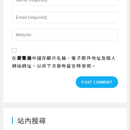
your
name
Enter
or
your
username
email
Enter
to
address
your
comment
to
website
comment
URL
在
瀏覽器
中儲存顯示名稱、電子郵件地址及個人
(optional)
網站網址，以供下次發佈留言時使用。
站內搜尋