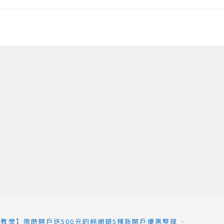
教學】限時開戶送500元的純網銀5種新開戶優惠整理
>
上傳驗證