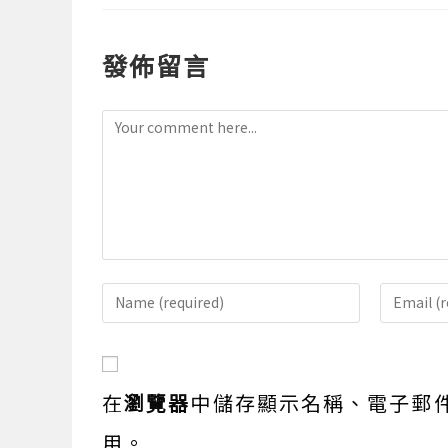
發佈留言
Comment
Enter
Enter
your
your
name
email
or
address
在
瀏覽器
中儲存顯示名稱、電子郵
username
to
to
comme
用。