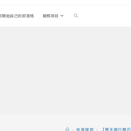
何開始自己的部落格
服務項目
Toggle
website
search
>
投資理財
>
【樂天銀行開戶