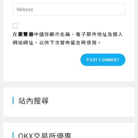
username
email
Enter
to
address
your
comment
to
website
comment
URL
在
瀏覽器
中儲存顯示名稱、電子郵件地址及個人
(optional)
網站網址，以供下次發佈留言時使用。
站內搜尋
OKX交易所優惠