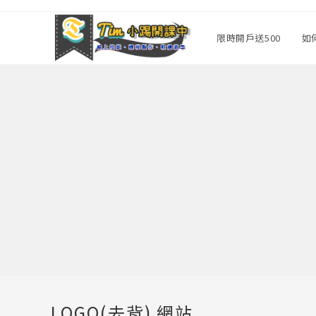
Skip
to
限時開戶送500
如
content
LOGO(去背) 網站