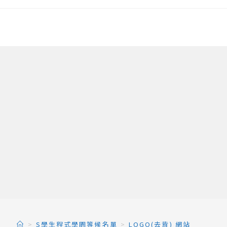
>
S學生程式學園等候名單
>
LOGO(去背) 網站