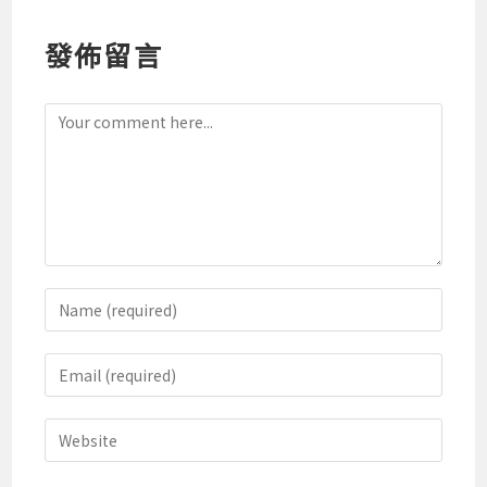
發佈留言
Comment
Enter
your
name
Enter
or
your
username
email
Enter
to
address
your
comment
to
website