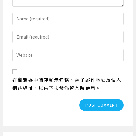
Enter
your
name
Enter
or
your
username
email
Enter
to
address
your
comment
to
website
comment
URL
在
瀏覽器
中儲存顯示名稱、電子郵件地址及個人
(optional)
網站網址，以供下次發佈留言時使用。