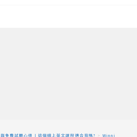
評價與免費試聽心得 | 這個線上英文課程適合我嗎?
>
Winning 登入