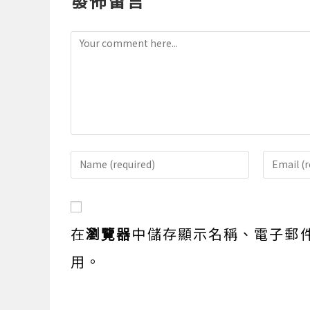
發佈留言
Comment
Enter
Enter
your
your
name
email
or
address
在
瀏覽器
中儲存顯示名稱、電子郵
username
to
to
comme
用。
comment