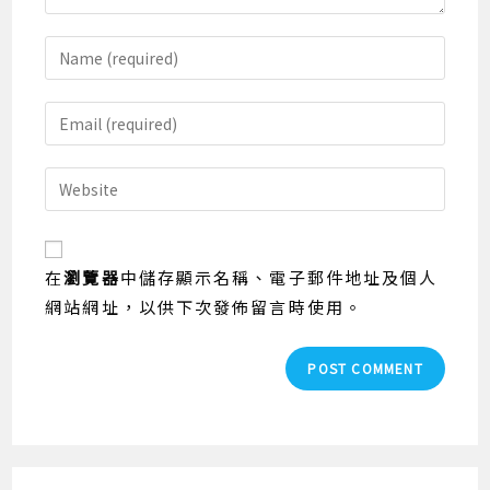
Enter
your
name
Enter
or
your
username
email
Enter
to
address
your
comment
to
website
comment
URL
在
瀏覽器
中儲存顯示名稱、電子郵件地址及個人
(optional)
網站網址，以供下次發佈留言時使用。