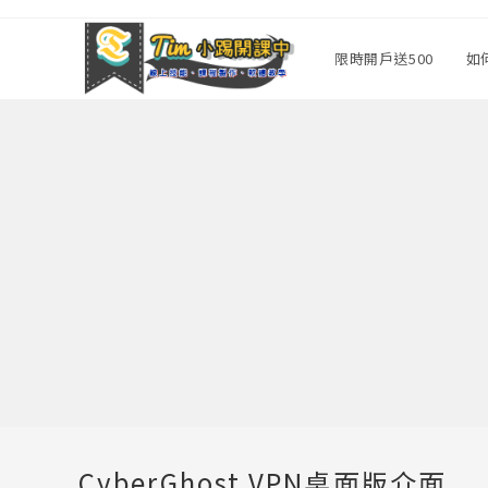
Skip
to
限時開戶送500
如
content
CyberGhost VPN桌面版介面