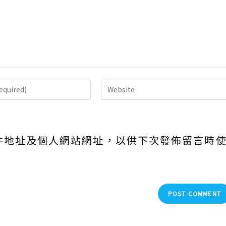
Enter
your
website
URL
件地址及個人網站網址，以供下次發佈留言時
(optional)
nt