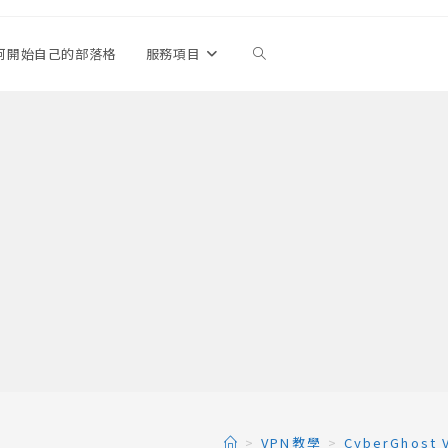
何開始自己的部落格
服務項目
Toggle
website
search
>
VPN教學
>
Cyber​​Gh