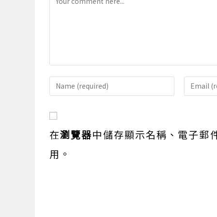
Enter
Enter
your
your
name
email
or
address
在
瀏覽器
中儲存顯示名稱、電子郵
username
to
to
comme
用。
comment