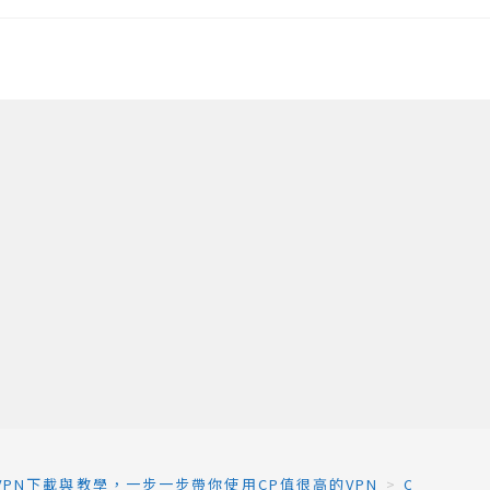
ost VPN下載與教學，一步一步帶你使用CP值很高的VPN
>
CyberGh