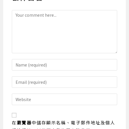
Comment
Enter
your
name
Enter
or
your
username
email
Enter
to
address
your
comment
to
website
comment
URL
在
瀏覽器
中儲存顯示名稱、電子郵件地址及個人
(optional)