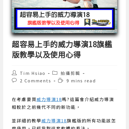
超容易上手的威力導演18旗艦
版教學以及使用心得
Post
Post
Tim Hsiao
拍攝剪輯
author:
category:
Post
Reading
2 Comments
9 mins read
comments:
time:
在考慮要買
威力導演18
嗎?這篇會介紹威力導演
相較於之前幾代不同的新功能，
並詳細的教學
威力導演18
旗艦版的所有功能該怎
麼使用，已經我對這套軟體的看法，