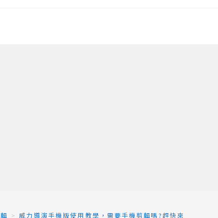
剪輯
>
威力導演手機版使用教學，需要手機剪輯嗎?趕快來看看!