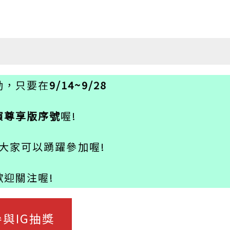
動，只要在
9/14~9/28
演尊享版序號
喔!
大家可以踴躍參加喔!
迎關注喔!
與IG抽獎