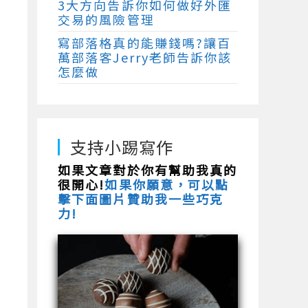
3大方向告訴你如何做好外匯
交易的風險管理
寫部落格真的能賺錢嗎?讓百
萬部落客Jerry老師告訴你該
怎麼做
支持小踢寫作
如果文章對於你有幫助我真的
很開心!
如果你願意，可以點
擊下面圖片贊助我一些巧克
力!