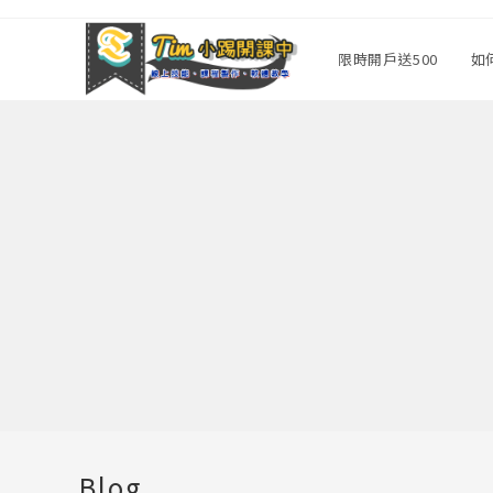
Skip
to
限時開戶送500
如
content
Blog