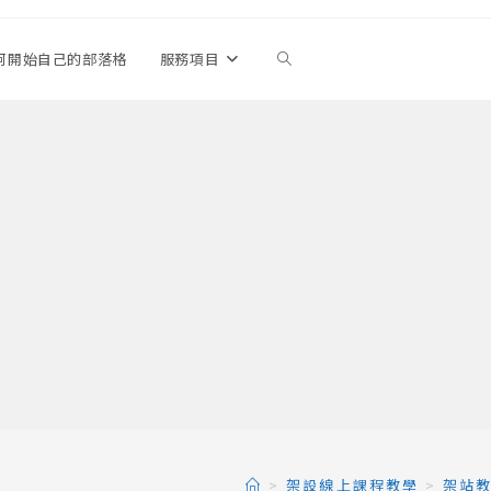
何開始自己的部落格
服務項目
Toggle
website
search
>
架設線上課程教學
>
架站