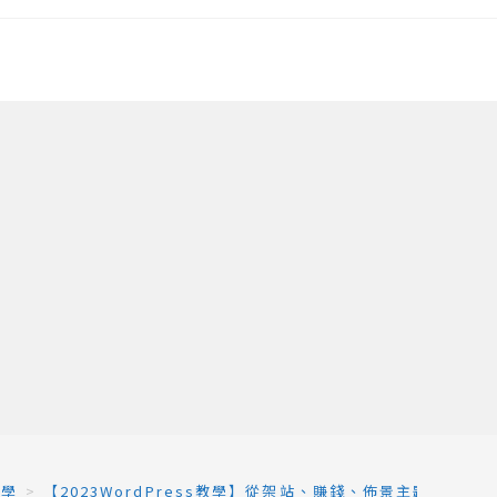
教學
>
【2023WordPress教學】從架站、賺錢、佈景主題安裝、