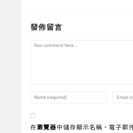
發佈留言
Comment
Enter
Enter
your
your
name
email
or
address
在
瀏覽器
中儲存顯示名稱、電子郵
username
to