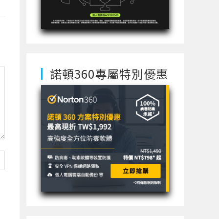
諾頓360專屬特別優惠
使