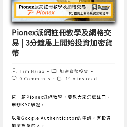
Pionex派網註冊教學及網格交
易 | 3分鐘馬上開始投資加密貨
幣
Post
Post
Tim Hsiao
加密貨幣投資
author:
category:
Post
Reading
0 Comments
19 mins read
comments:
time:
這一篇Pionex派網教學，要教大家怎麼註冊、
申辦KYC驗證，
以及Google Authenticator的申請，有投資
加密貨幣的人，